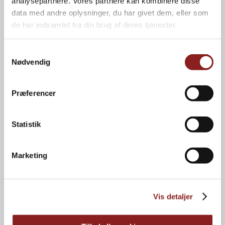
analysepartnere. Vores partnere kan kombinere disse
data med andre oplysninger, du har givet dem, eller som
NAVIGATION
de har indsamlet fra din brug af deres tjenester.
Forbrugere
Kvalitet
Professionelle
Om os
Samtykkevalg
Private label
Karriere
Nødvendig
Brands
Kontakt
Nyheder
Bæredygtighed
Præferencer
INFORMATION
Statistik
Privatlivspolitik
Cookiepolitik
Marketing
Energihandlingsplan
Kataloger
Foto- og logoarkiv
Vis detaljer