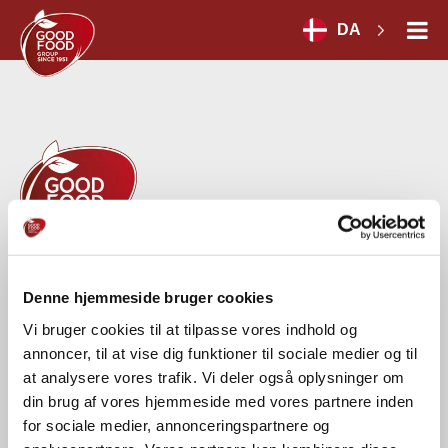
DA
GOOD FOOD GROUP HOLDING A/S
Denne hjemmeside bruger cookies
Herredsvej 30 A
DK-7100 Vejle
Vi bruger cookies til at tilpasse vores indhold og
CVR-nr.: 54664028
annoncer, til at vise dig funktioner til sociale medier og til
at analysere vores trafik. Vi deler også oplysninger om
Tel.:
+45 75 71 18 00
din brug af vores hjemmeside med vores partnere inden
for sociale medier, annonceringspartnere og