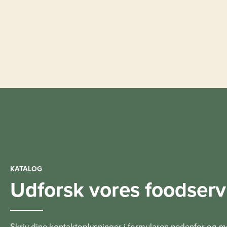
KATALOG
Udforsk vores foodserv
Skriv dine kontaktoplysninger i formularen nedenfor og 