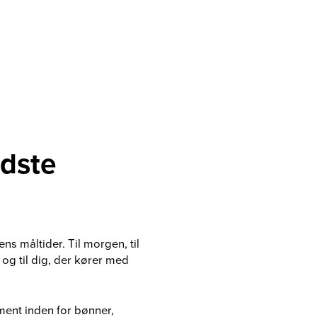
edste
ns måltider. Til morgen, til
 og til dig, der kører med
ment inden for bønner,