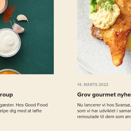
14. MARTS 2022
Group
Grov gourmet nyh
e gæster. Hos Good Food
Nu lancerer vi hos Svansø,
ælpe dig med at løfte
som vi har udviklet i sama
remoulade til dem som øn