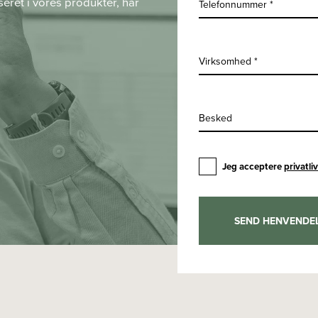
seret i vores produkter, har
Telefonnummer *
Virksomhed *
Besked
Jeg acceptere
privatli