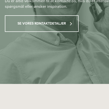
Du er altid velkommen til at kontakte os, hvis du er interes
spørgsmål eller ønsker inspiration.
SE VORES KONTAKTDETALJER