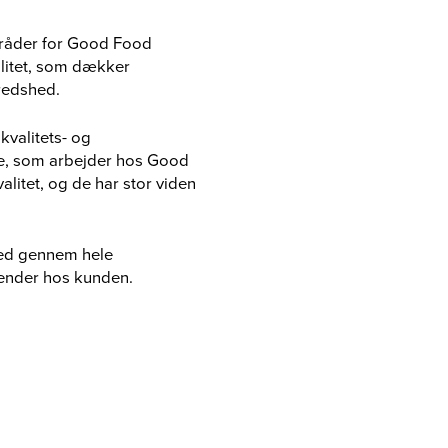
områder for Good Food
alitet, som dækker
redshed.
kvalitets- og
re, som arbejder hos Good
itet, og de har stor viden
hed gennem hele
 ender hos kunden.