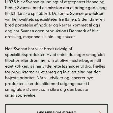
I 1975 blev Svansø grundlagt af ægteparret Hanne og
Peder Svansø, med en mission om at bringe god smag
til det danske spisebord. De første Svansø produkter
var høj kvalitets specialiteter fra Italien. Siden da er en
bred portefølje af nødder og kerner kommet til og i
dag har Svansø egen produktion i Danmark af bl.a.
dressing, mayonnaise, aioli og saucer.
Hos Svansø har vi et bredt udvalg af
specialitetsprodukter. Hvad enten du søger smagfuldt
tilbehør eller drømmer om at blive mesterbager i dit
eget køkken, så har vi de rette løsninger til dig. Fælles
for produkterne er, at smag og kvalitet altid har den
højeste prioritet. Når vi udvikler og lancerer nye
produkter, sker det altid med udgangspunkt i
smagfulde råvarer, som sikre dig den bedste
smagsoplevelse.
LÆS MERE OM SVANSØ