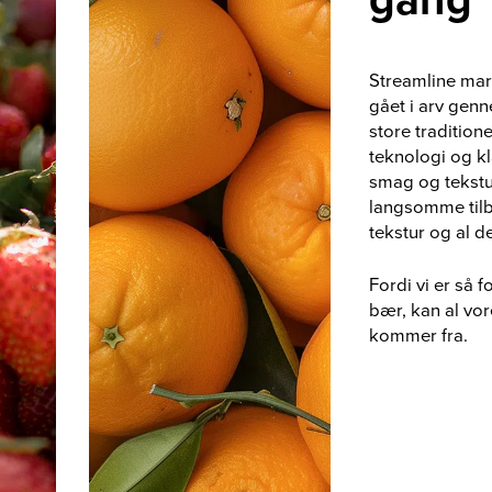
Streamline marm
gået i arv gen
store traditio
teknologi og kl
smag og tekstu
langsomme tilb
tekstur og al d
Fordi vi er så 
bær, kan al vor
kommer fra.