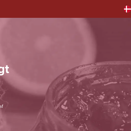
gt
af