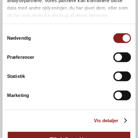
analysepartnere. Vores partnere kan kombinere disse
data med andre oplysninger, du har givet dem, eller som
NAVIGATION
de har indsamlet fra din brug af deres tjenester.
Forbrugere
Kvalitet
Professionelle
Om os
Samtykkevalg
Private label
Karriere
Nødvendig
Brands
Kontakt
Nyheder
Bæredygtighed
Præferencer
INFORMATION
Statistik
Privatlivspolitik
Cookiepolitik
Marketing
Energihandlingsplan
Kataloger
Foto- og logoarkiv
Vis detaljer