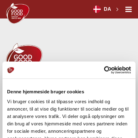
DA
GOOD FOOD GROUP HOLDING A/S
Denne hjemmeside bruger cookies
Herredsvej 30 A
DK-7100 Vejle
Vi bruger cookies til at tilpasse vores indhold og
CVR-nr.: 54664028
annoncer, til at vise dig funktioner til sociale medier og til
at analysere vores trafik. Vi deler også oplysninger om
Tel.:
+45 75 71 18 00
din brug af vores hjemmeside med vores partnere inden
for sociale medier, annonceringspartnere og