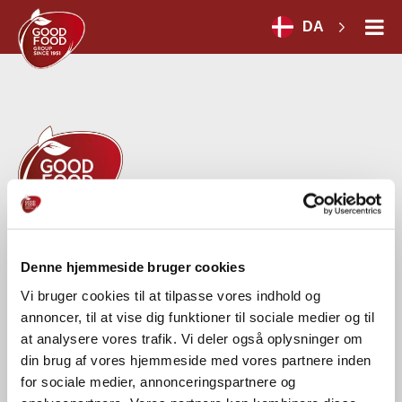
DA
GOOD FOOD GROUP HOLDING A/S
Denne hjemmeside bruger cookies
Herredsvej 30 A
DK-7100 Vejle
Vi bruger cookies til at tilpasse vores indhold og
CVR-nr.: 54664028
annoncer, til at vise dig funktioner til sociale medier og til
at analysere vores trafik. Vi deler også oplysninger om
Tel.:
+45 75 71 18 00
din brug af vores hjemmeside med vores partnere inden
for sociale medier, annonceringspartnere og