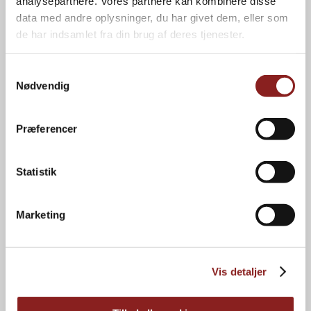
analysepartnere. Vores partnere kan kombinere disse
data med andre oplysninger, du har givet dem, eller som
NAVIGATION
de har indsamlet fra din brug af deres tjenester.
Forbrugere
Kvalitet
Professionelle
Om os
Samtykkevalg
Private label
Karriere
Nødvendig
Brands
Kontakt
Nyheder
Bæredygtighed
Præferencer
INFORMATION
Statistik
Privatlivspolitik
Cookiepolitik
Marketing
Energihandlingsplan
Kataloger
Foto- og logoarkiv
Vis detaljer