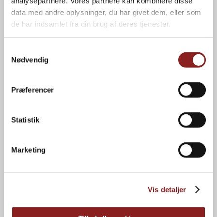
analysepartnere. Vores partnere kan kombinere disse
data med andre oplysninger, du har givet dem, eller som
NAVIGATION
de har indsamlet fra din brug af deres tjenester.
Forbrugere
Kvalitet
Professionelle
Om os
Samtykkevalg
Private label
Karriere
Nødvendig
Brands
Kontakt
Nyheder
Bæredygtighed
Præferencer
INFORMATION
Statistik
Privatlivspolitik
Cookiepolitik
Marketing
Energihandlingsplan
Kataloger
Foto- og logoarkiv
Vis detaljer