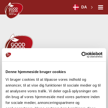
DA
GOOD FOOD GROUP HOLDING A/S
Denne hjemmeside bruger cookies
Herredsvej 30 A
DK-7100 Vejle
Vi bruger cookies til at tilpasse vores indhold og
CVR-nr.: 54664028
annoncer, til at vise dig funktioner til sociale medier og til
at analysere vores trafik. Vi deler også oplysninger om
Tel.:
+45 75 71 18 00
din brug af vores hjemmeside med vores partnere inden
for sociale medier, annonceringspartnere og