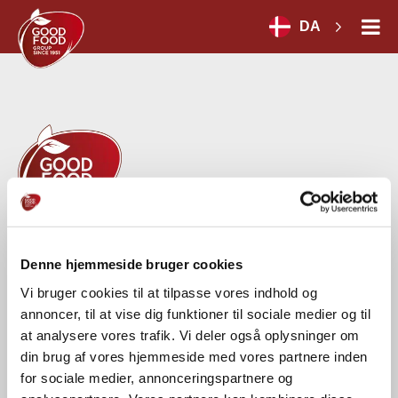
DA
GOOD FOOD GROUP HOLDING A/S
Denne hjemmeside bruger cookies
Herredsvej 30 A
DK-7100 Vejle
Vi bruger cookies til at tilpasse vores indhold og
CVR-nr.: 54664028
annoncer, til at vise dig funktioner til sociale medier og til
at analysere vores trafik. Vi deler også oplysninger om
Tel.:
+45 75 71 18 00
din brug af vores hjemmeside med vores partnere inden
for sociale medier, annonceringspartnere og