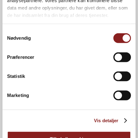
analysepartnere. Vores partnere kan kombinere disse
data med andre oplysninger, du har givet dem, eller som
NAVIGATION
de har indsamlet fra din brug af deres tjenester.
Forbrugere
Kvalitet
Professionelle
Om os
Samtykkevalg
Private label
Karriere
Nødvendig
Brands
Kontakt
Nyheder
Bæredygtighed
Præferencer
INFORMATION
Statistik
Privatlivspolitik
Cookiepolitik
Marketing
Energihandlingsplan
Kataloger
Foto- og logoarkiv
Vis detaljer