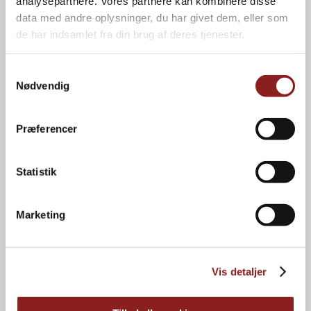
analysepartnere. Vores partnere kan kombinere disse
data med andre oplysninger, du har givet dem, eller som
NAVIGATION
de har indsamlet fra din brug af deres tjenester.
Forbrugere
Kvalitet
Professionelle
Om os
Samtykkevalg
Private label
Karriere
Nødvendig
Brands
Kontakt
Nyheder
Bæredygtighed
Præferencer
INFORMATION
Statistik
Privatlivspolitik
Cookiepolitik
Marketing
Energihandlingsplan
Kataloger
Foto- og logoarkiv
Vis detaljer