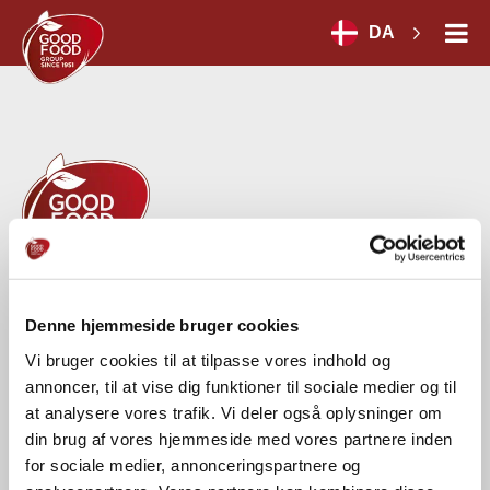
DA
GOOD FOOD GROUP HOLDING A/S
Denne hjemmeside bruger cookies
Herredsvej 30 A
DK-7100 Vejle
Vi bruger cookies til at tilpasse vores indhold og
CVR-nr.: 54664028
annoncer, til at vise dig funktioner til sociale medier og til
at analysere vores trafik. Vi deler også oplysninger om
Tel.:
+45 75 71 18 00
din brug af vores hjemmeside med vores partnere inden
for sociale medier, annonceringspartnere og