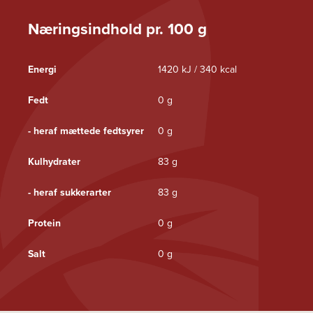
Næringsindhold pr. 100 g
Energi
1420 kJ / 340 kcal
Fedt
0 g
- heraf mættede fedtsyrer
0 g
Kulhydrater
83 g
- heraf sukkerarter
83 g
Protein
0 g
Salt
0 g