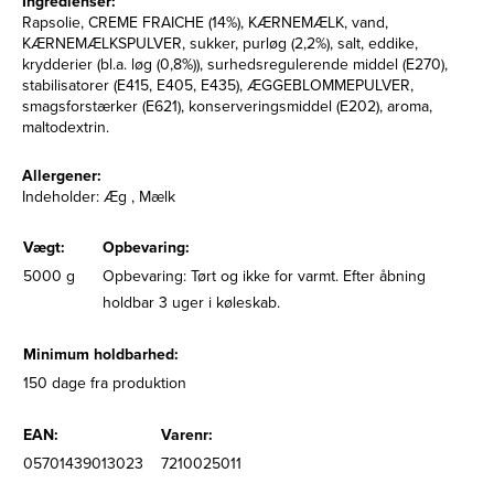
Ingredienser:
Rapsolie, CREME FRAICHE (14%), KÆRNEMÆLK, vand,
KÆRNEMÆLKSPULVER, sukker, purløg (2,2%), salt, eddike,
krydderier (bl.a. løg (0,8%)), surhedsregulerende middel (E270),
stabilisatorer (E415, E405, E435), ÆGGEBLOMMEPULVER,
smagsforstærker (E621), konserveringsmiddel (E202), aroma,
maltodextrin.
Allergener:
Indeholder: Æg , Mælk
Vægt:
Opbevaring:
5000 g
Opbevaring: Tørt og ikke for varmt. Efter åbning
holdbar 3 uger i køleskab.
Minimum holdbarhed:
150 dage fra produktion
EAN:
Varenr:
05701439013023
7210025011