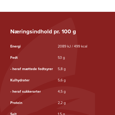
Næringsindhold pr. 100 g
Energi
2089 kJ / 499 kcal
Fedt
53 g
- heraf mættede fedtsyrer
5,8 g
Kulhydrater
5,6 g
- heraf sukkerarter
4,5 g
Protein
2,2 g
Salt
1,5 g