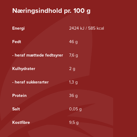
Næringsindhold pr. 100 g
Energi
2424 kJ / 585 kcal
Fedt
46 g
- heraf mættede fedtsyrer
7,6 g
Kulhydrater
2 g
- heraf sukkerarter
1,3 g
Protein
36 g
Salt
0,05 g
Kostfibre
9,5 g