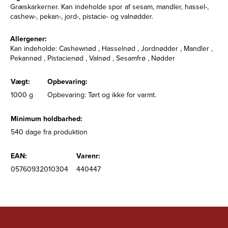
Græskarkerner. Kan indeholde spor af sesam, mandler, hassel-,
cashew-, pekan-, jord-, pistacie- og valnødder.
Allergener:
Kan indeholde: Cashewnød , Hasselnød , Jordnødder , Mandler ,
Pekannød , Pistacienød , Valnød , Sesamfrø , Nødder
Vægt:
Opbevaring:
1000 g
Opbevaring: Tørt og ikke for varmt.
Minimum holdbarhed:
540 dage fra produktion
EAN:
Varenr:
05760932010304
440447