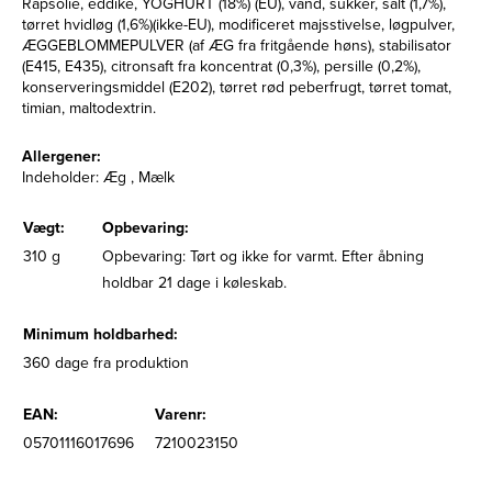
Rapsolie, eddike, YOGHURT (18%) (EU), vand, sukker, salt (1,7%),
tørret hvidløg (1,6%)(ikke-EU), modificeret majsstivelse, løgpulver,
ÆGGEBLOMMEPULVER (af ÆG fra fritgående høns), stabilisator
(E415, E435), citronsaft fra koncentrat (0,3%), persille (0,2%),
konserveringsmiddel (E202), tørret rød peberfrugt, tørret tomat,
timian, maltodextrin.
Allergener:
Indeholder: Æg , Mælk
Vægt:
Opbevaring:
310 g
Opbevaring: Tørt og ikke for varmt. Efter åbning
holdbar 21 dage i køleskab.
Minimum holdbarhed:
360 dage fra produktion
EAN:
Varenr:
05701116017696
7210023150