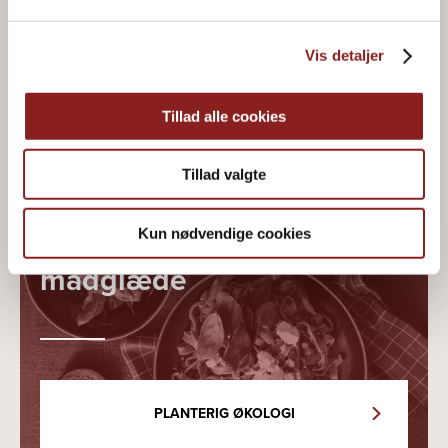
Vis detaljer
Tillad alle cookies
Tillad valgte
Økologisk & plantebaseret
Kun nødvendige cookies
madglæde
PLANTERIG ØKOLOGI