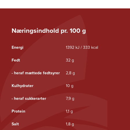
Næringsindhold pr. 100 g
Energi
1392 kJ / 333 kcal
Fedt
32 g
- heraf mættede fedtsyrer
2,8 g
Kulhydrater
10 g
- heraf sukkerarter
7,9 g
Protein
1,1 g
Salt
1,8 g