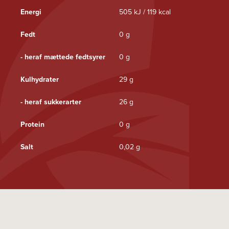
Energi
505 kJ / 119 kcal
Fedt
0 g
- heraf mættede fedtsyrer
0 g
Kulhydrater
29 g
- heraf sukkerarter
26 g
Protein
0 g
Salt
0,02 g