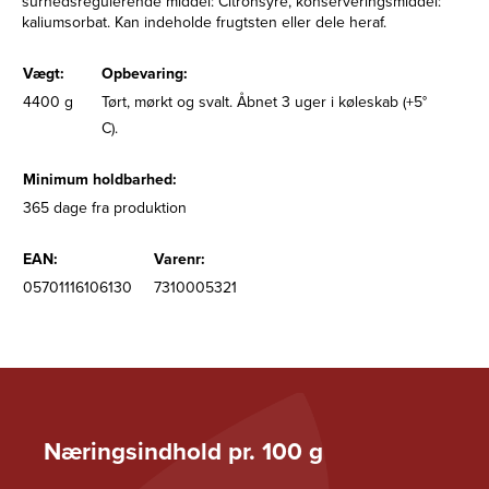
surhedsregulerende middel: Citronsyre, konserveringsmiddel:
kaliumsorbat. Kan indeholde frugtsten eller dele heraf.
Vægt:
Opbevaring:
4400 g
Tørt, mørkt og svalt. Åbnet 3 uger i køleskab (+5°
C).
Minimum holdbarhed:
365 dage fra produktion
EAN:
Varenr:
05701116106130
7310005321
Næringsindhold pr. 100 g