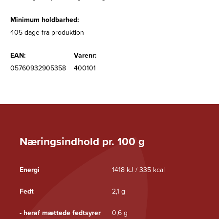
Minimum holdbarhed:
405 dage fra produktion
EAN:
Varenr:
05760932905358
400101
Næringsindhold pr. 100 g
Energi
1418 kJ / 335 kcal
Fedt
2,1 g
- heraf mættede fedtsyrer
0,6 g