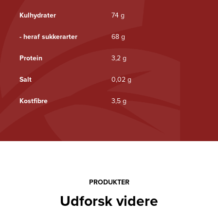
Kulhydrater
74 g
- heraf sukkerarter
68 g
Protein
3,2 g
Salt
0,02 g
Kostfibre
3,5 g
PRODUKTER
Udforsk videre