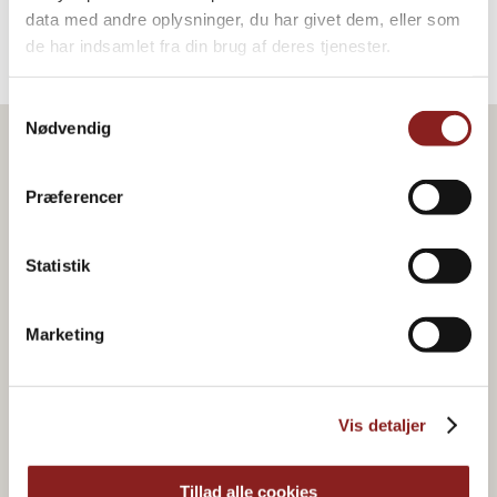
data med andre oplysninger, du har givet dem, eller som
de har indsamlet fra din brug af deres tjenester.
Samtykkevalg
Nødvendig
Præferencer
Statistik
Marketing
Vis detaljer
Tillad alle cookies