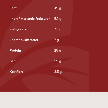
Fedt
49 g
- heraf mættede fedtsyrer
5,7 g
Kulhydrater
7,9 g
- heraf sukkerarter
7 g
Protein
25 g
Salt
1,9 g
Kostfibre
8,5 g