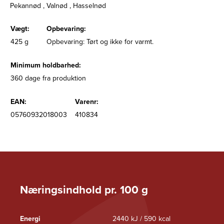
Pekannød , Valnød , Hasselnød
Vægt:
Opbevaring:
425 g
Opbevaring: Tørt og ikke for varmt.
Minimum holdbarhed:
360 dage fra produktion
EAN:
Varenr:
05760932018003
410834
Næringsindhold pr. 100 g
Energi
2440 kJ / 590 kcal