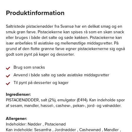
Produktinformation
Saltristede pistacienødder fra Svansø har en delikat smag og en
smuk grøn farve. Pistaciekerne kan spises rå som en skøn snack
eller bruges i både det salte og søde køkken. Pistaciekerne kan
især anbefales til asiatiske og mellemøstlige middagsretter. På
grund af den flotte grønne farve egner pistaciekernerne sig også
godt som pynt på kager og desserter.
Brug som snacks
Anvend i både salte og søde asiatiske middagsretter
Til pynt på desserter og kager
Ingredienser:
PISTACIENØDDER, salt (2%), emulgator (E414). Kan indeholde spor
af sesam, mandler, hassel-, cashew-, pekan-, jord- og valnødder.
Allergener:
Indeholder: Nødder , Pistacienød
Kan indeholde: Sesamfrø , Jordnødder , Cashewnød , Mandler ,