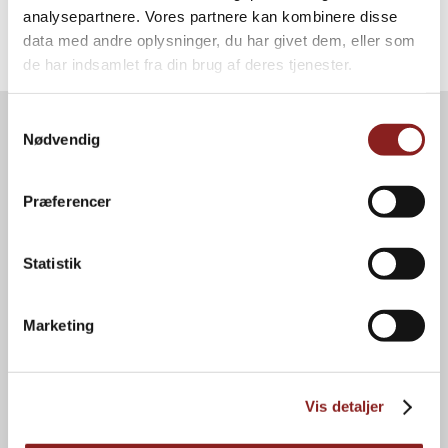
analysepartnere. Vores partnere kan kombinere disse
data med andre oplysninger, du har givet dem, eller som
de har indsamlet fra din brug af deres tjenester.
Samtykkevalg
Nødvendig
Præferencer
Statistik
GOOD FOOD GROUP HOLDING A/S
Marketing
Herredsvej 30 A
DK-7100 Vejle
CVR no.: 54664028
Vis detaljer
Phone:
+45 75 71 18 00