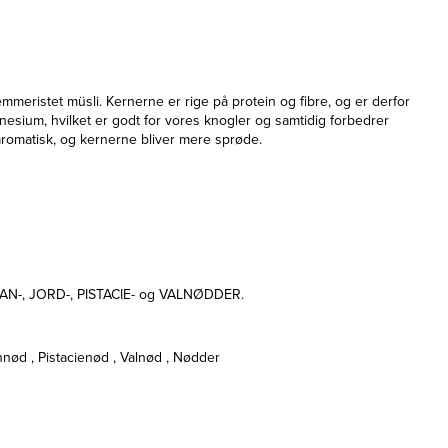
jemmeristet müsli. Kernerne er rige på protein og fibre, og er derfor
ium, hvilket er godt for vores knogler og samtidig forbedrer
romatisk, og kernerne bliver mere sprøde.
KAN-, JORD-, PISTACIE- og VALNØDDER.
nød , Pistacienød , Valnød , Nødder