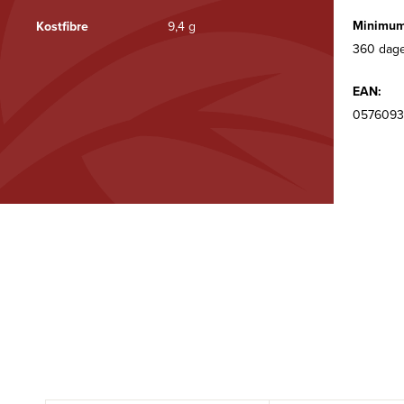
Minimum
Kostfibre
9,4 g
360 dage
EAN:
0576093