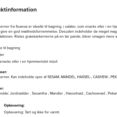
ktinformation
rner fra Svansø er ideelle til bagning, i salater, som snacks eller i en h
at give en god mæthedsfornemmelse. Desuden indeholder de meget magnes
lationen. Ristes græskarkernerne på en tør pande, bliver smagen mere a
le til bagning
ter
nacks eller i en hjemmeristet müsli
nser:
erner. Kan indeholde spor af SESAM, MANDEL, HASSEL-, CASHEW-, PE
er:
olde: Jordnødder , Sesamfrø , Mandler , Hasselnød , Cashewnød , Pekan
Opbevaring:
Opbevaring: Tørt og ikke for varmt.