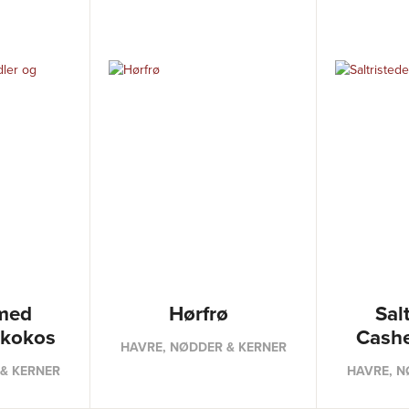
med
Hørfrø
Sal
 kokos
Cash
HAVRE, NØDDER & KERNER
& KERNER
HAVRE, N