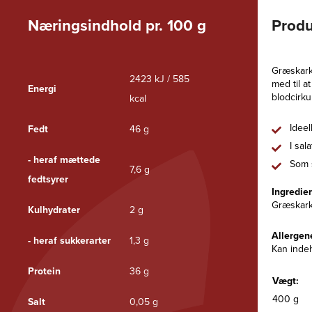
Næringsindhold pr. 100 g
Produ
Græskarke
2423 kJ / 585
med til 
Energi
blodcirku
kcal
Ideel
Fedt
46 g
I sala
- heraf mættede
Som s
7,6 g
fedtsyrer
Ingredie
Græskark
Kulhydrater
2 g
Allergen
- heraf sukkerarter
1,3 g
Kan indeh
Protein
36 g
Vægt:
400 g
Salt
0,05 g