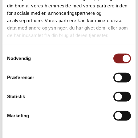
din brug af vores hjemmeside med vores partnere inden
for sociale medier, annonceringspartnere og
analysepartnere. Vores partnere kan kombinere disse
PRODUKTER
data med andre oplysninger, du har givet dem, eller som
Udforsk videre
de har indsamlet fra din brug af deres tjenester.
Samtykkevalg
Nødvendig
Præferencer
Statistik
Marketing