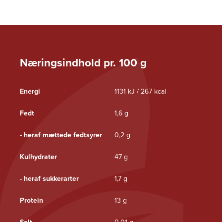
Næringsindhold pr. 100 g
Energi
1131 kJ / 267 kcal
Fedt
1,6 g
- heraf mættede fedtsyrer
0,2 g
Kulhydrater
47 g
- heraf sukkerarter
1,7 g
Protein
13 g