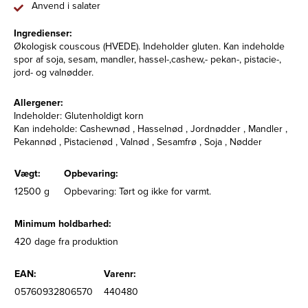
Anvend i salater
Ingredienser:
Økologisk couscous (HVEDE). Indeholder gluten. Kan indeholde
spor af soja, sesam, mandler, hassel-,cashew,- pekan-, pistacie-,
jord- og valnødder.
Allergener:
Indeholder: Glutenholdigt korn
Kan indeholde: Cashewnød , Hasselnød , Jordnødder , Mandler ,
Pekannød , Pistacienød , Valnød , Sesamfrø , Soja , Nødder
Vægt:
Opbevaring:
12500 g
Opbevaring: Tørt og ikke for varmt.
Minimum holdbarhed:
420 dage fra produktion
EAN:
Varenr:
05760932806570
440480