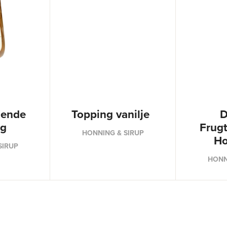
dende
Topping vanilje
D
ng
Frug
HONNING & SIRUP
Ho
SIRUP
HONN