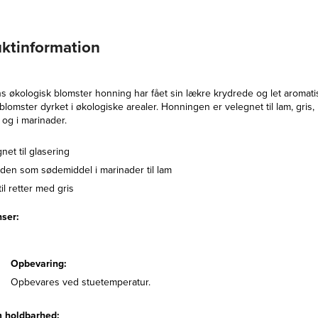
ktinformation
 økologisk blomster honning har fået sin lækre krydrede og let aromati
blomster dyrket i økologiske arealer. Honningen er velegnet til lam, gris,
 og i marinader.
net til glasering
den som sødemiddel i marinader til lam
il retter med gris
nser:
AFTEN, FOODSERVICE, FR
Opbevaring:
Stegt svinekotele
Opbevares ved stuetemperatur.
honning/senne
masseret spidsk
 holdbarhed: