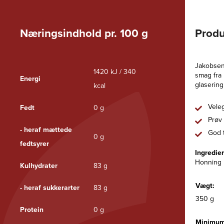
Næringsindhold pr. 100 g
Produ
Jakobsens
1420 kJ / 340
smag fra 
Energi
glasering
kcal
Veleg
Fedt
0 g
Prøv 
- heraf mættede
God t
0 g
fedtsyrer
Ingredie
Honning
Kulhydrater
83 g
Vægt:
- heraf sukkerarter
83 g
350 g
Protein
0 g
Minimum