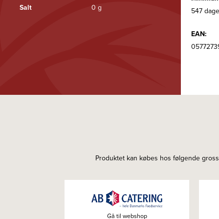
Salt
0 g
547 dage
EAN:
0577273
Produktet kan købes hos følgende grossis
Gå til webshop