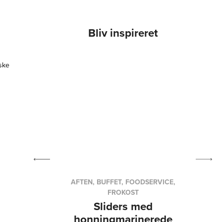
Bliv inspireret
ske
OKOST
AFTEN, BUFFET, FOODSERVICE,
FROKOST
t med
Sliders med
p
honningmarinerede
ål