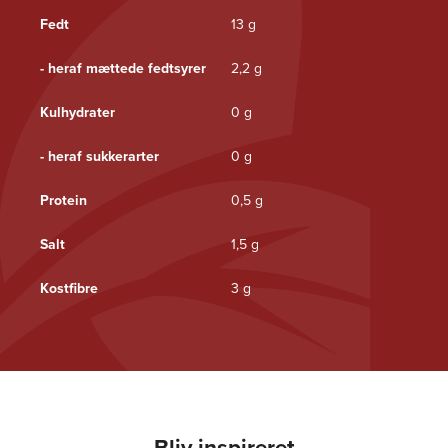
Fedt
13 g
- heraf mættede fedtsyrer
2,2 g
Kulhydrater
0 g
- heraf sukkerarter
0 g
Protein
0,5 g
Salt
1,5 g
Kostfibre
3 g
Bliv inspireret