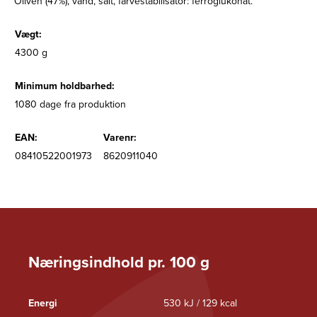
Oliven (47%), vand, salt, farvestabilisator: ferroglukonat.
Vægt:
4300 g
Minimum holdbarhed:
1080 dage fra produktion
EAN:
Varenr:
08410522001973
8620911040
Næringsindhold pr. 100 g
Energi
530 kJ / 129 kcal