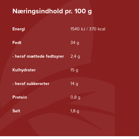
Næringsindhold pr. 100 g
Energi
1540 kJ / 370 kcal
Fedt
34 g
- heraf mættede fedtsyrer
2,4 g
Kulhydrater
15 g
- heraf sukkerarter
14 g
Protein
0,8 g
Salt
1,8 g