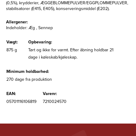
(0,5%), krydderier, ÆGGEBLOMMEPULVER/EGGPLOMMEPULVER,
stabilisatorer (E415, E405), konserveringsmiddel (E202).
Allergener:
Indeholder: Æg , Sennep
Vægt:
Opbevaring:
875 g
Tørt og ikke for varmt. Efter åbning holdbar 21
dage i køleskab/kjøleskap.
Minimum holdbarhed:
270 dage fra produktion
EAN:
Varenr:
05701116106819
7210024570