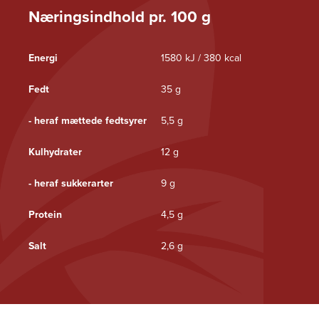
Næringsindhold pr. 100 g
Energi
1580 kJ / 380 kcal
Fedt
35 g
- heraf mættede fedtsyrer
5,5 g
Kulhydrater
12 g
- heraf sukkerarter
9 g
Protein
4,5 g
Salt
2,6 g