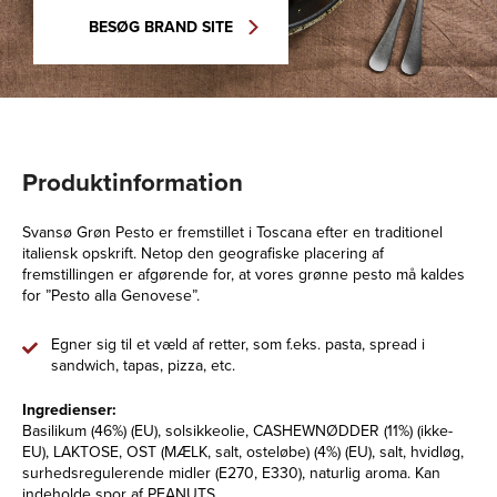
BESØG BRAND SITE
Produktinformation
Svansø Grøn Pesto er fremstillet i Toscana efter en traditionel
italiensk opskrift. Netop den geografiske placering af
fremstillingen er afgørende for, at vores grønne pesto må kaldes
for ”Pesto alla Genovese”.
Egner sig til et væld af retter, som f.eks. pasta, spread i
sandwich, tapas, pizza, etc.
Ingredienser:
Basilikum (46%) (EU), solsikkeolie, CASHEWNØDDER (11%) (ikke-
EU), LAKTOSE, OST (MÆLK, salt, osteløbe) (4%) (EU), salt, hvidløg,
surhedsregulerende midler (E270, E330), naturlig aroma. Kan
indeholde spor af PEANUTS.