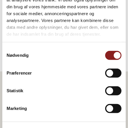
Avocado creme
din brug af vores hjemmeside med vores partnere inden
for sociale medier, annonceringspartnere og
AIOLI, PESTO OG TAPAS, DRESSING, SAUCER &
analysepartnere. Vores partnere kan kombinere disse
SUPPER
data med andre oplysninger, du har givet dem, eller som
de har indsamlet fra din brug af deres tjenester.
Samtykkevalg
Nødvendig
Præferencer
Statistik
Marketing