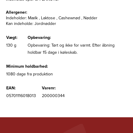
Allergener:
Indeholder: Mælk , Laktose , Cashewnød , Nødder
Kan indeholde: Jordnødder
Vægt:
Opbevaring:
130 g
Opbevaring: Tørt og ikke for varmt. Efter åbning
holdbar 15 dage i køleskab.
Minimum holdbarhed:
1080 dage fra produktion
EAN:
Varenr:
05701116018013
200000344