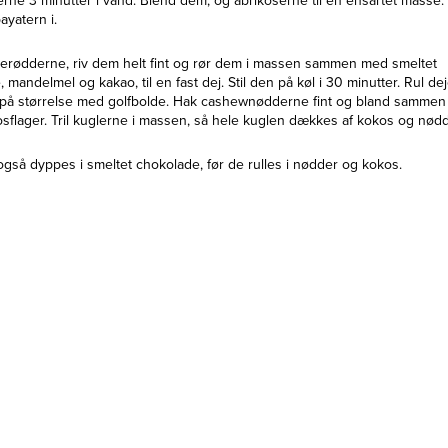
rne 3 minutter i vand. Blend dem, og abrikoserne til en ensartet masse.
yatern i.
lerødderne, riv dem helt fint og rør dem i massen sammen med smeltet
, mandelmel og kakao, til en fast dej. Stil den på køl i 30 minutter. Rul de
er på størrelse med golfbolde. Hak cashewnødderne fint og bland sammen
flager. Tril kuglerne i massen, så hele kuglen dækkes af kokos og nødd
også dyppes i smeltet chokolade, før de rulles i nødder og kokos.
HAVRE, NØDDER & KERNER
Økologiske Kokoschi