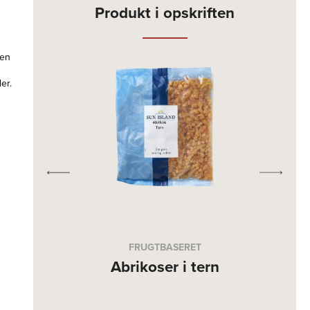
Produkt i opskriften
jen
er.
FRUGTBASERET
ps
Abrikoser i tern