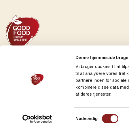
GOOD FOOD GROUP HOLDING A/S
Denne hjemmeside bruger
Herredsvej 30 A
Vi bruger cookies til at til
DK-7100 Vejle
til at analysere vores tra
CVR-nr.: 54664028
partnere inden for sociale
kombinere disse data med a
Tel.:
+45 75 71 18 00
af deres tjenester.
Samtykkevalg
Nødvendig
© COPY