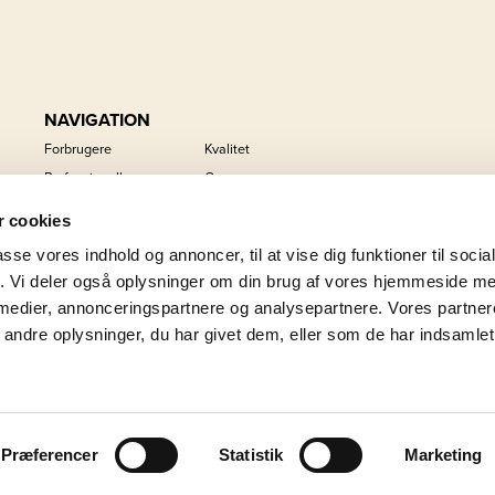
NAVIGATION
Forbrugere
Kvalitet
Professionelle
Om os
Private label
Karriere
 cookies
Brands
Kontakt
passe vores indhold og annoncer, til at vise dig funktioner til soci
Nyheder
Bæredygtighed
fik. Vi deler også oplysninger om din brug af vores hjemmeside m
 medier, annonceringspartnere og analysepartnere. Vores partne
ndre oplysninger, du har givet dem, eller som de har indsamlet 
Præferencer
Statistik
Marketing
RIGHT GOOD FOOD GROUP A/S - ALL RIGHTS RESERVED