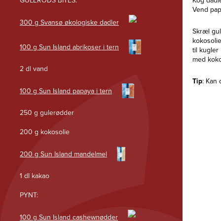
GULERODS BITES:
Kog dadle
Vend papa
300 g Svansø økologiske dadler
Skræl gu
kokosolie
100 g Sun Island abrikoser i tern
til kugl
med kokos
2 dl vand
Tip
: Kan 
100 g Sun Island papaya i tern
250 g gulerødder
200 g kokosolie
200 g Sun Island mandelmel
1 dl kakao
PYNT:
100 g Sun Island cashewnødder