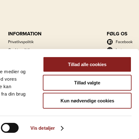
INFORMATION
FØLG OS
Privatlivspolitik
Facebook
Cookiepolitik
Instagram
Energihandlingsplan
LinkedIn
Tillad alle cookies
Kataloger
ale medier og
Foto- og logoarkiv
ed vores
Tillad valgte
re kan
fra din brug
Kun nødvendige cookies
Vis detaljer