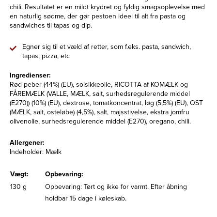
chili. Resultatet er en mildt krydret og fyldig smagsoplevelse med
en naturlig sødme, der gør pestoen ideel til alt fra pasta og
sandwiches til tapas og dip.
Egner sig til et væld af retter, som f.eks. pasta, sandwich,
tapas, pizza, etc
Ingredienser:
Rød peber (44%) (EU), solsikkeolie, RICOTTA af KOMÆLK og
FÅREMÆLK (VALLE, MÆLK, salt, surhedsregulerende middel
(E270)) (10%) (EU), dextrose, tomatkoncentrat, løg (5,5%) (EU), OST
(MÆLK, salt, osteløbe) (4,5%), salt, majsstivelse, ekstra jomfru
olivenolie, surhedsregulerende middel (E270), oregano, chili.
Allergener:
Indeholder: Mælk
Vægt:
Opbevaring:
130 g
Opbevaring: Tørt og ikke for varmt. Efter åbning
holdbar 15 dage i køleskab.