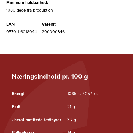
Minimum holdbarhed:
1080 dage fra produktion
EAN:
Varenr:
05701116018044
200000346
Næringsindhold pr. 100 g
Energi
1065 kJ / 257 kcal
Fedt
21 g
- heraf mættede fedtsyrer
3,7 g
Kulhydrater
14 g