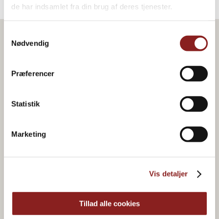
de har indsamlet fra din brug af deres tjenester.
Samtykkevalg
Nødvendig
Præferencer
Statistik
Marketing
Vis detaljer
Økologisk & plantebaseret
Tillad alle cookies
madglæde