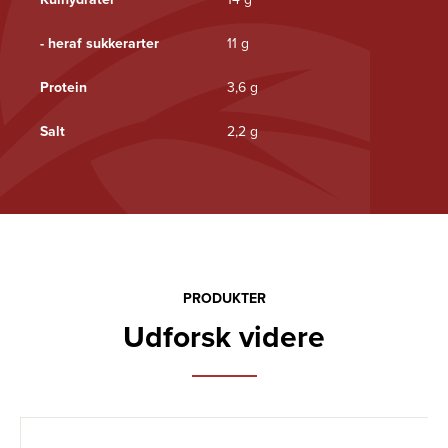
- heraf sukkerarter
11 g
Protein
3,6 g
Salt
2,2 g
PRODUKTER
Udforsk videre