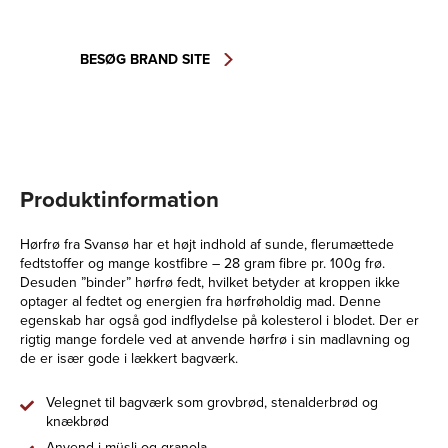
BESØG BRAND SITE
Produktinformation
Hørfrø fra Svansø har et højt indhold af sunde, flerumættede
fedtstoffer og mange kostfibre – 28 gram fibre pr. 100g frø.
Desuden ”binder” hørfrø fedt, hvilket betyder at kroppen ikke
optager al fedtet og energien fra hørfrøholdig mad. Denne
egenskab har også god indflydelse på kolesterol i blodet. Der er
rigtig mange fordele ved at anvende hørfrø i sin madlavning og
de er især gode i lækkert bagværk.
Velegnet til bagværk som grovbrød, stenalderbrød og
knækbrød
Anvend i müsli og granola