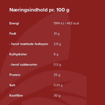
Næringsindhold pr. 100 g
Energi
1914 kJ / 463 kcal
Fedt
31 g
- heraf mættede fedtsyrer
2,9 g
Kulhydrater
6 g
- heraf sukkerarter
0,5 g
Protein
25 g
Salt
0,01 g
Kostfibre
30 g