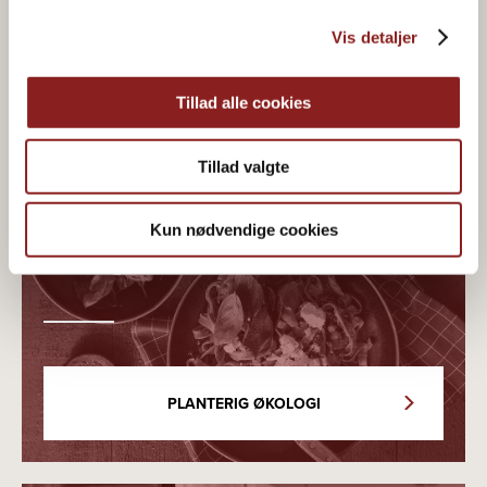
Vis detaljer
Tillad alle cookies
Tillad valgte
Økologisk & plantebaseret
Kun nødvendige cookies
madglæde
PLANTERIG ØKOLOGI