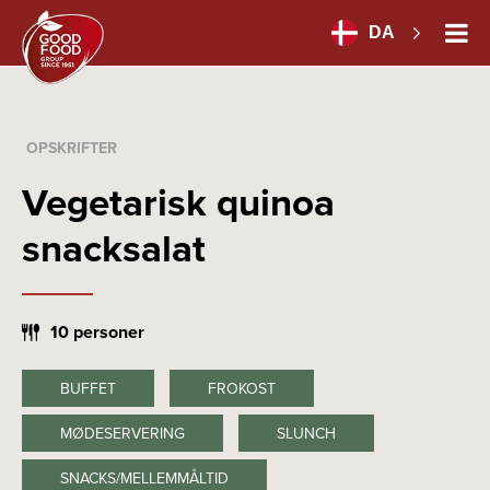
DA
OPSKRIFTER
Vegetarisk quinoa
snacksalat
10 personer
BUFFET
FROKOST
MØDESERVERING
SLUNCH
SNACKS/MELLEMMÅLTID