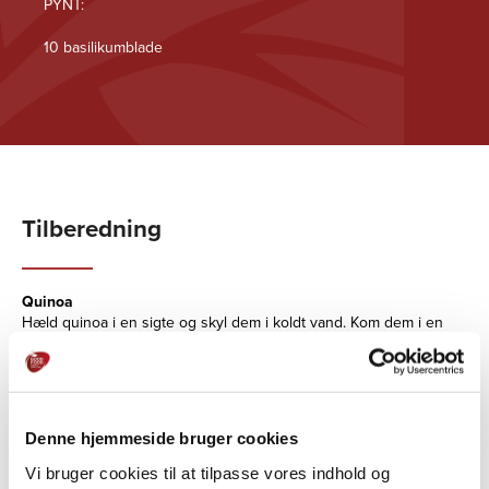
PYNT:
10 basilikumblade
Tilberedning
Quinoa
Hæld quinoa i en sigte og skyl dem i koldt vand. Kom dem i en
gryde med saltet vand og kog dem i 12 minutter. Hæld vandet fra
gennem en sigte og afkøl på et stort fad.
Fyld
Skær artiskokker og semidried tomater i mindre stykker, og vend
Denne hjemmeside bruger cookies
dem sammen.
Vi bruger cookies til at tilpasse vores indhold og