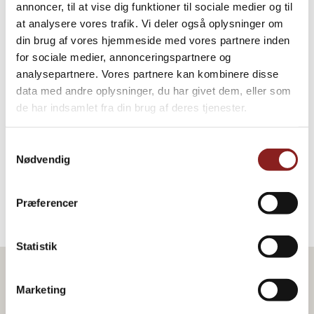
annoncer, til at vise dig funktioner til sociale medier og til
Hæld olien fra peberfrugterne og skær dem i aflange tynde
strimler, og vend i tomatblandingen.
at analysere vores trafik. Vi deler også oplysninger om
Skær dadlerne i små tern. Vend dadler i tomatblandingen sammen
din brug af vores hjemmeside med vores partnere inden
med quinoa. Krydr med salt.
for sociale medier, annonceringspartnere og
analysepartnere. Vores partnere kan kombinere disse
Dressing
data med andre oplysninger, du har givet dem, eller som
Rør de to dressinger sammen.
de har indsamlet fra din brug af deres tjenester.
Anret i glas i lag med grillede auberginer, quinoablanding og
dressing. Pynt med basilikumblade.
Samtykkevalg
Nødvendig
Tip:
Brug grillede squash ,eller grillede grønne oliven, drys
salaten med saltede græskarkerner.
Præferencer
Statistik
Marketing
Produkt i opskriften