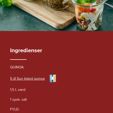
Ingredienser
QUINOA:
5 dl Sun Island quinoa
1,5 L vand
1 spsk. salt
FYLD: