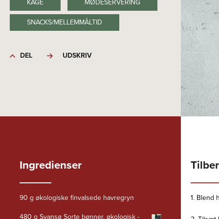
KAGE
MØDESERVERING
SNACKS/MELLEMMÅLTID
DEL
UDSKRIV
Ingredienser
Tilbe
90 g økologiske finvalsede havregryn
1. Blend h
480 g Svansø Sorte bønner, økologisk -