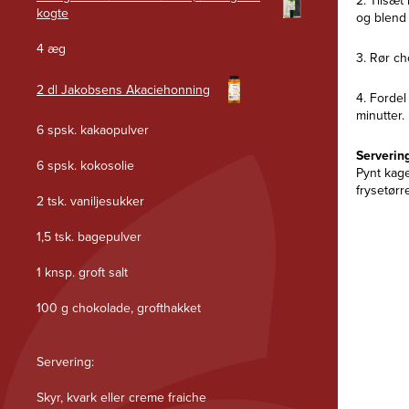
2. Tilsæt
kogte
og blend 
4 æg
3. Rør ch
2 dl Jakobsens Akaciehonning
4. Fordel
minutter.
6 spsk. kakaopulver
Serverin
6 spsk. kokosolie
Pynt kage
frysetør
2 tsk. vaniljesukker
1,5 tsk. bagepulver
1 knsp. groft salt
100 g chokolade, grofthakket
Servering:
Skyr, kvark eller creme fraiche