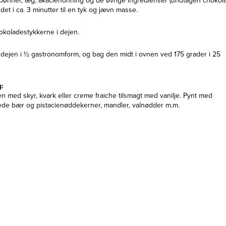
 bønner, æg, akaciehonning og de øvrige ingredienser (undtagen chokola
det i ca. 3 minutter til en tyk og jævn masse.
okoladestykkerne i dejen.
 dejen i ½ gastronomform, og bag den midt i ovnen ved 175 grader i 25
g:
n med skyr, kvark eller creme fraiche tilsmagt med vanilje. Pynt med
rede bær og pistacienøddekerner, mandler, valnødder m.m.
HONNING & SIRUP
Akaciehonning