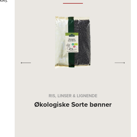
de),
RIS, LINSER & LIGNENDE
Økologiske Sorte bønner