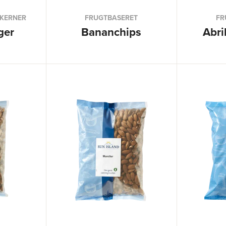
 KERNER
FRUGTBASERET
FR
ger
Bananchips
Abri