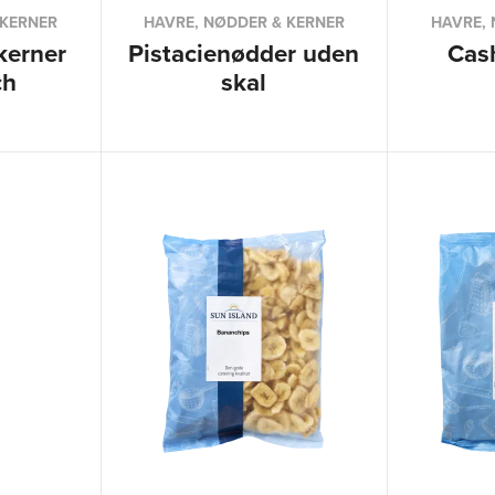
 KERNER
HAVRE, NØDDER & KERNER
HAVRE, 
kerner
Pistacienødder uden
Cas
ch
skal