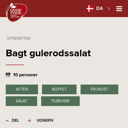
DA
OPSKRIFTER
Bagt gulerodssalat
10 personer
AFTEN
BUFFET
FROKOST
SALAT
TILBEHØR
DEL
UDSKRIV