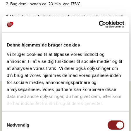
2. Bag dem i ovnen ca. 20 min. ved 175°C
3. Vend de kogte butterbeans med olivenolie, pesto og citronsaft.
4. Anret gulerødder og butterbeans på ruccola og drys med
oliven.
Denne hjemmeside bruger cookies
5. Server bagt gulerodssalat som tilbehør til kød eller fisk, eller
som selvstændig ret med f.eks. brød og pesto.
Vi bruger cookies til at tilpasse vores indhold og
annoncer, til at vise dig funktioner til sociale medier og til
at analysere vores trafik. Vi deler også oplysninger om
din brug af vores hjemmeside med vores partnere inden
for sociale medier, annonceringspartnere og
analysepartnere. Vores partnere kan kombinere disse
data med andre oplysninger, du har givet dem, eller som
Produkt i opskriften
de har indsamlet fra din brug af deres tjenester.
Samtykkevalg
Nødvendig