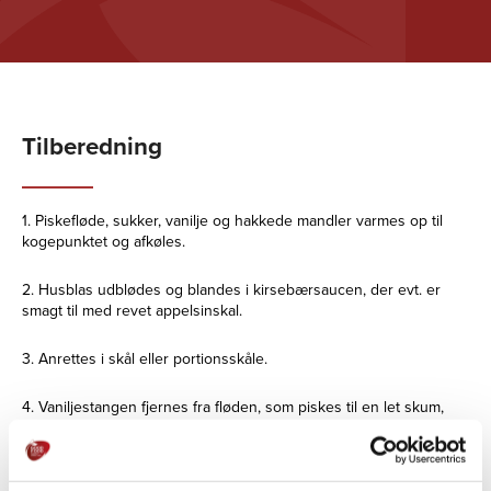
Tilberedning
1. Piskefløde, sukker, vanilje og hakkede mandler varmes op til
kogepunktet og afkøles.
2. Husblas udblødes og blandes i kirsebærsaucen, der evt. er
smagt til med revet appelsinskal.
3. Anrettes i skål eller portionsskåle.
4. Vaniljestangen fjernes fra fløden, som piskes til en let skum,
der sprøjtes oven på den stivnede kirsebærsauce.