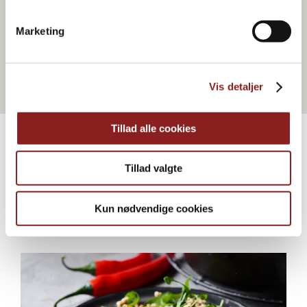
FRUGTBASERET
Kirsebær Frugtsauce
Marketing
Vis detaljer
Tillad alle cookies
Tillad valgte
FLERE OPSKRIFTER
Professionel inspiration
Kun nødvendige cookies