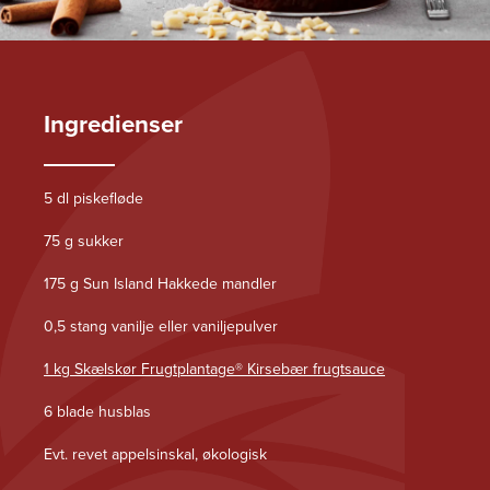
Ingredienser
5 dl piskefløde
75 g sukker
175 g Sun Island Hakkede mandler
0,5 stang vanilje eller vaniljepulver
1 kg Skælskør Frugtplantage® Kirsebær frugtsauce
6 blade husblas
Evt. revet appelsinskal, økologisk