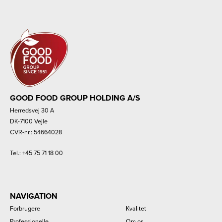
GOOD FOOD GROUP HOLDING A/S
Herredsvej 30 A
DK-7100 Vejle
CVR-nr.: 54664028
Tel.:
+45 75 71 18 00
NAVIGATION
Forbrugere
Kvalitet
Professionelle
Om os