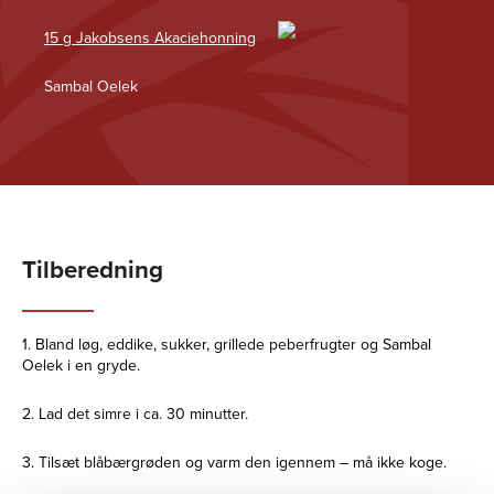
15 g Jakobsens Akaciehonning
Sambal Oelek
Tilberedning
1. Bland løg, eddike, sukker, grillede peberfrugter og Sambal
Oelek i en gryde.
2. Lad det simre i ca. 30 minutter.
3. Tilsæt blåbærgrøden og varm den igennem – må ikke koge.