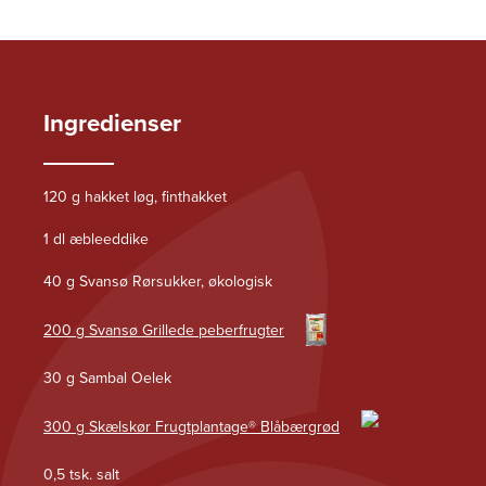
Ingredienser
120 g hakket løg, finthakket
1 dl æbleeddike
40 g Svansø Rørsukker, økologisk
200 g Svansø Grillede peberfrugter
30 g Sambal Oelek
300 g Skælskør Frugtplantage® Blåbærgrød
0,5 tsk. salt