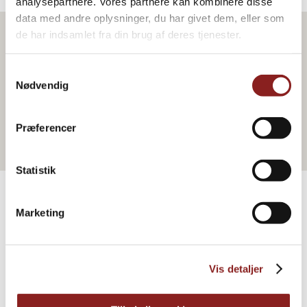
analysepartnere. Vores partnere kan kombinere disse
data med andre oplysninger, du har givet dem, eller som
de har indsamlet fra din brug af deres tjenester.
Produkt i opskriften
Samtykkevalg
Nødvendig
Præferencer
Statistik
Marketing
FLERE OPSKRIFTER
Professionel inspiration
Vis detaljer