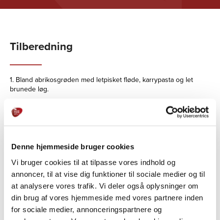
Tilberedning
1. Bland abrikosgrøden med letpisket fløde, karrypasta og let
brunede løg.
2. Hæld blandingen over kyllingefileterne og steg dem i ovnen
ved 180 grader i 30 minutter.
3. Servér med varme ris eller en kold quinoasalat.
Denne hjemmeside bruger cookies
Vi bruger cookies til at tilpasse vores indhold og
TIP:
Ønskes der et stærkere eller mere syrligt præg, kan der med
annoncer, til at vise dig funktioner til sociale medier og til
fordel tilsættes lidt chili eller citron.
at analysere vores trafik. Vi deler også oplysninger om
din brug af vores hjemmeside med vores partnere inden
for sociale medier, annonceringspartnere og