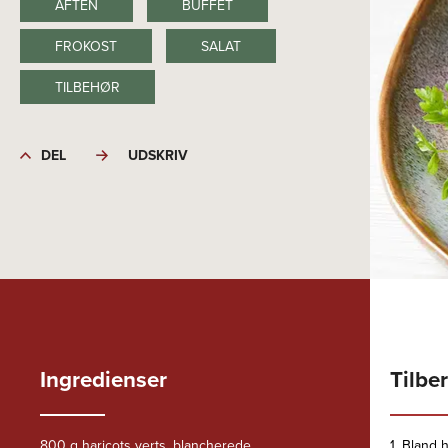
AFTEN
BUFFET
FROKOST
SALAT
TILBEHØR
DEL
UDSKRIV
Ingredienser
Tilbe
800 g haricots verts, blancherede
1. Bland 