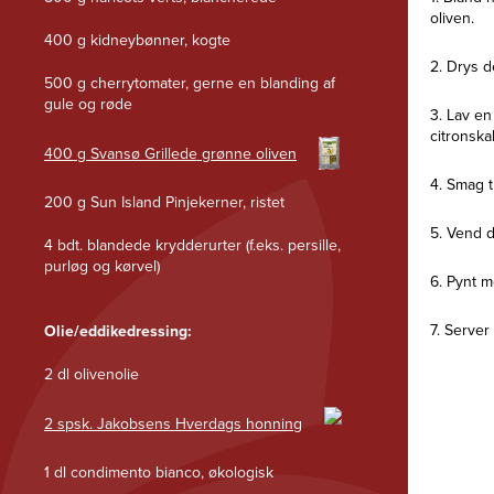
oliven.
400 g kidneybønner, kogte
2. Drys d
500 g cherrytomater, gerne en blanding af
gule og røde
3. Lav en
citronskal
400 g Svansø Grillede grønne oliven
4. Smag t
200 g Sun Island Pinjekerner, ristet
5. Vend 
4 bdt. blandede krydderurter (f.eks. persille,
purløg og kørvel)
6. Pynt m
7. Server
Olie/eddikedressing:
2 dl olivenolie
2 spsk. Jakobsens Hverdags honning
1 dl condimento bianco, økologisk