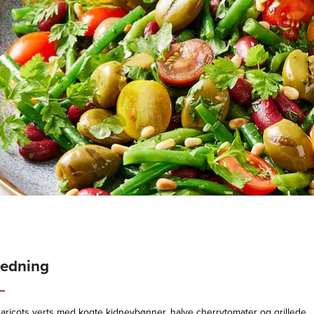
redning
haricots verts med kogte kidneybønner, halve cherrytomater og grillede