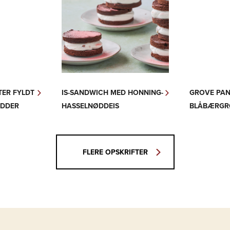
TER FYLDT
IS-SANDWICH MED HONNING-
GROVE PA
ØDDER
HASSELNØDDEIS
BLÅBÆRGR
FLERE OPSKRIFTER