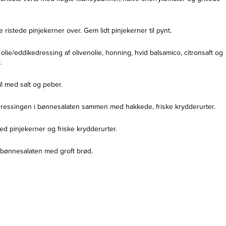
e ristede pinjekerner over. Gem lidt pinjekerner til pynt.
 olie/eddikedressing af olivenolie, honning, hvid balsamico, citronsaft og
.
il med salt og peber.
dressingen i bønnesalaten sammen med hakkede, friske krydderurter.
ed pinjekerner og friske krydderurter.
 bønnesalaten med groft brød.
AIOLI, PESTO OG TAPAS
Grillede oliven