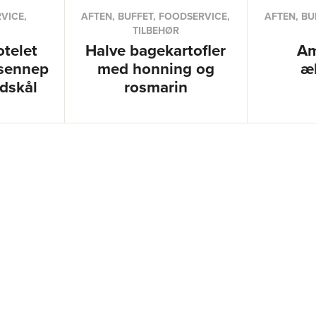
VICE,
AFTEN, BUFFET, FOODSERVICE,
AFTEN, BU
TILBEHØR
otelet
Halve bagekartofler
Am
sennep
med honning og
æ
dskål
rosmarin