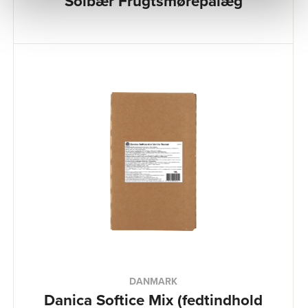
Solbær Frugtsmørepålæg
DANMARK
Danica Softice Mix (fedtindhold