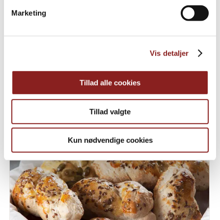
Marketing
Vis detaljer
Tillad alle cookies
BAGVÆRK, BUFFET, FOODSERVICE, FROKOST,
TILBEHØR
Tillad valgte
Brydeboller med urter
Kun nødvendige cookies