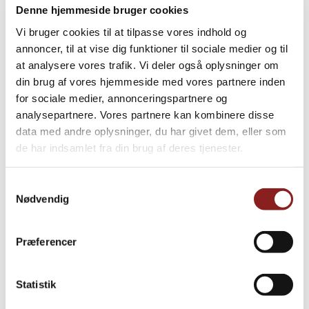
Denne hjemmeside bruger cookies
Vi bruger cookies til at tilpasse vores indhold og
annoncer, til at vise dig funktioner til sociale medier og til
at analysere vores trafik. Vi deler også oplysninger om
din brug af vores hjemmeside med vores partnere inden
for sociale medier, annonceringspartnere og
analysepartnere. Vores partnere kan kombinere disse
AFTEN, BAGVÆRK, BUFFET, FOODSERVICE, FROKOST,
data med andre oplysninger, du har givet dem, eller som
TILBEHØR
Foccacia med oliven, rosmarin og
de har indsamlet fra din brug af deres tjenester.
honning
Samtykkevalg
Nødvendig
Præferencer
Statistik