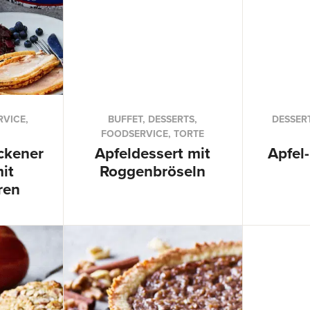
RVICE,
BUFFET, DESSERTS,
DESSER
FOODSERVICE, TORTE
ckener
Apfeldessert mit
Apfel-
it
Roggenbröseln
ren