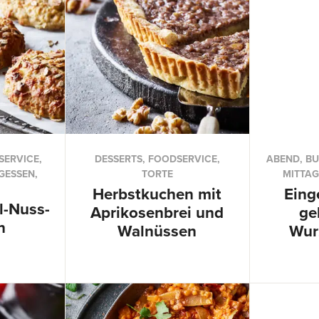
ERVICE,
DESSERTS, FOODSERVICE,
ABEND, BU
GESSEN,
TORTE
MITTAG
Herbstkuchen mit
Eing
l-Nuss-
Aprikosenbrei und
ge
n
Walnüssen
Wur