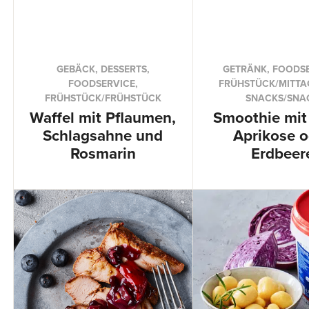
GEBÄCK, DESSERTS,
GETRÄNK, FOODSE
FOODSERVICE,
FRÜHSTÜCK/MITTA
FRÜHSTÜCK/FRÜHSTÜCK
SNACKS/SNA
Waffel mit Pflaumen,
Smoothie mit 
Schlagsahne und
Aprikose o
Rosmarin
Erdbeer