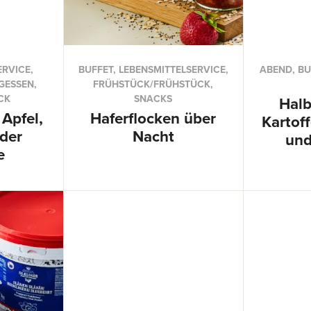
RVICE,
BUFFET, LEBENSMITTELSERVICE,
ABEND, BU
GESSEN,
FRÜHSTÜCK/FRÜHSTÜCK,
CK
SNACKS
Hal
Apfel,
Haferflocken über
Kartof
der
Nacht
und
e