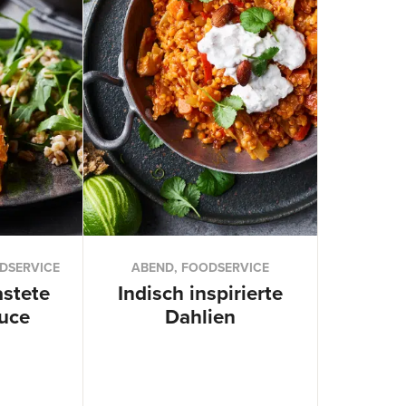
ODSERVICE
ABEND, FOODSERVICE
astete
Indisch inspirierte
auce
Dahlien