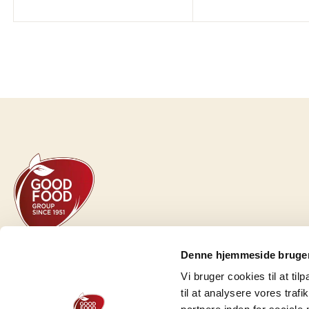
GOOD FOOD GROUP HOLDING A/S
Denne hjemmeside bruger
Herredsvej 30 A
Vi bruger cookies til at til
DK-7100 Vejle
til at analysere vores tra
CVR-Nr.: 54664028