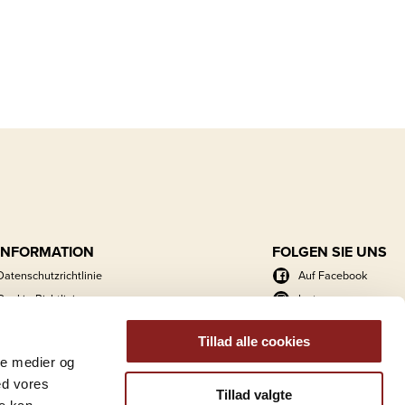
INFORMATION
FOLGEN SIE UNS
Datenschutzrichtlinie
Auf Facebook
Cookie-Richtlinie
Instagram
Energieaktionsplan
LinkedIn
Tillad alle cookies
Kataloge
ale medier og
Foto- und Logoarchiv
ed vores
Tillad valgte