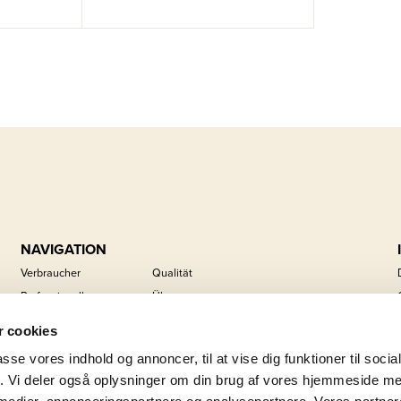
NAVIGATION
Verbraucher
Qualität
Professionell
Über uns
Handelsmarken
Karriere
 cookies
Schutzmarken
Kontakt
passe vores indhold og annoncer, til at vise dig funktioner til soci
Nachrichten
Nachhaltigkeit
fik. Vi deler også oplysninger om din brug af vores hjemmeside m