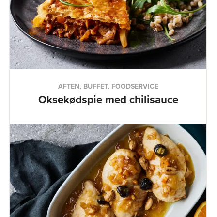
AFTEN, BUFFET, FOODSERVICE
Oksekødspie med chilisauce