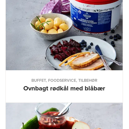
BUFFET, FOODSERVICE, TILBEHØR
Ovnbagt rødkål med blåbær