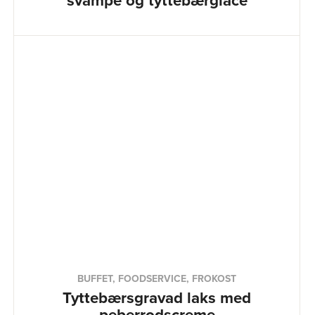
svampe og tyttebærglace
BUFFET, FOODSERVICE, FROKOST
Tyttebærsgravad laks med
peberrodscreme