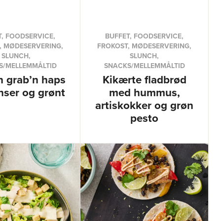
T, FOODSERVICE,
BUFFET, FOODSERVICE,
, MØDESERVERING,
FROKOST, MØDESERVERING,
SLUNCH,
SLUNCH,
S/MELLEMMÅLTID
SNACKS/MELLEMMÅLTID
n grab’n haps
Kikærte fladbrød
nser og grønt
med hummus,
artiskokker og grøn
pesto