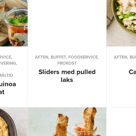
RVICE,
AFTEN, BUFFET, FOODSERVICE,
AFTEN, BU
VERING,
FROKOST
Sliders med pulled
Cæ
MÅLTID
laks
uinoa
at