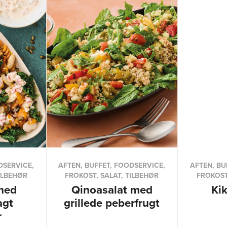
DSERVICE,
AFTEN, BUFFET, FOODSERVICE,
AFTEN, BU
ILBEHØR
FROKOST, SALAT, TILBEHØR
FROKOST
med
Qinoasalat med
Ki
agt
grillede peberfrugt
r