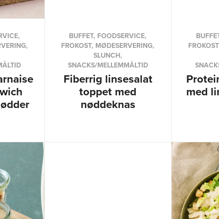
RVICE,
BUFFET, FOODSERVICE,
BUFFE
VERING,
FROKOST, MØDESERVERING,
FROKOST
SLUNCH,
MÅLTID
SNACKS/MELLEMMÅLTID
SNACK
arnaise
Fiberrig linsesalat
Protei
dwich
toppet med
med li
nødder
nøddeknas