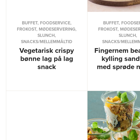
BUFFET, FOODSERVICE,
BUFFET, FOODSE
FROKOST, MØDESERVERING,
FROKOST, MØDESER
SLUNCH,
SLUNCH,
SNACKS/MELLEMMÅLTID
SNACKS/MELLEM
Vegetarisk crispy
Fingernem be
bønne lag på lag
kylling san
snack
med sprøde 