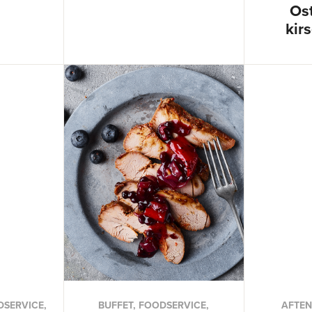
Os
kir
DSERVICE,
BUFFET, FOODSERVICE,
AFTEN