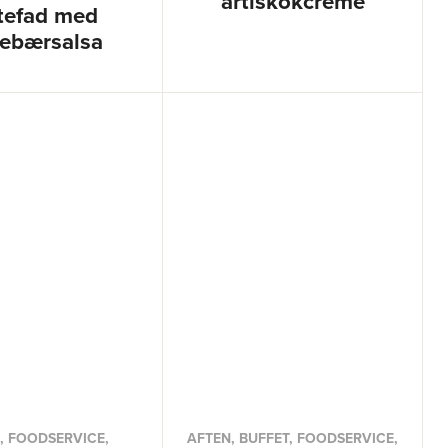
artiskokcreme
tefad med
sebærsalsa
, FOODSERVICE,
AFTEN, BUFFET, FOODSERVICE,