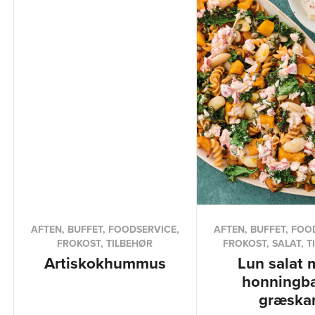
AFTEN, BUFFET, FOODSERVICE,
AFTEN, BUFFET, FOO
FROKOST, TILBEHØR
FROKOST, SALAT, T
Artiskokhummus
Lun salat 
honningb
græska