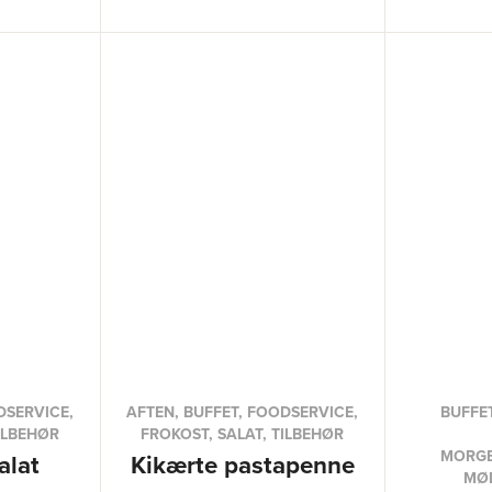
DSERVICE,
AFTEN, BUFFET, FOODSERVICE,
BUFFE
ILBEHØR
FROKOST, SALAT, TILBEHØR
MORG
alat
Kikærte pastapenne
MØ