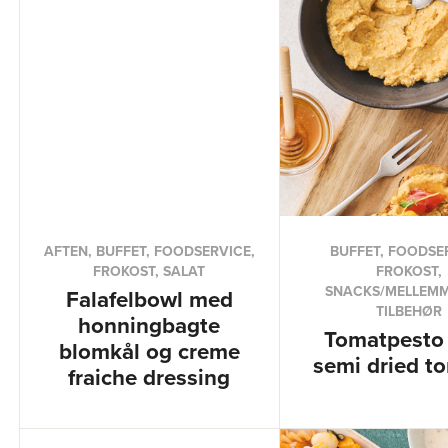
AFTEN, BUFFET, FOODSERVICE,
BUFFET, FOODSE
FROKOST, SALAT
FROKOST,
SNACKS/MELLEMM
Falafelbowl med
TILBEHØR
honningbagte
Tomatpesto
blomkål og creme
semi dried t
fraiche dressing