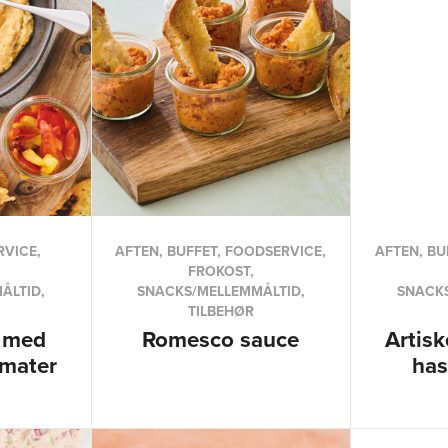
RVICE,
AFTEN, BUFFET, FOODSERVICE,
AFTEN, BU
FROKOST,
ÅLTID,
SNACKS/MELLEMMÅLTID,
SNACKS
TILBEHØR
 med
Romesco sauce
Artis
omater
has