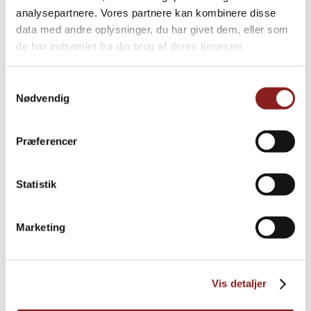
analysepartnere. Vores partnere kan kombinere disse
forskellige produkter inden for frossen frugt, frosne
grøntsager, marmelade og survarer.
data med andre oplysninger, du har givet dem, eller som
de har indsamlet fra din brug af deres tjenester.
LÆS MERE
Samtykkevalg
Nødvendig
Præferencer
Statistik
Marketing
Vis detaljer