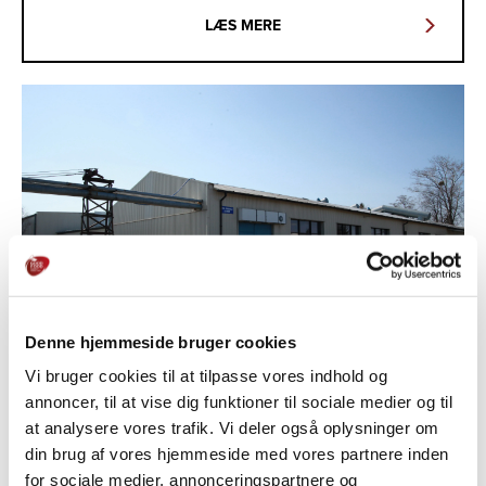
LÆS MERE
Denne hjemmeside bruger cookies
Vi bruger cookies til at tilpasse vores indhold og
annoncer, til at vise dig funktioner til sociale medier og til
LIPSKO | POLEN (SCANDIC FOOD SP. Z O.O.)
at analysere vores trafik. Vi deler også oplysninger om
din brug af vores hjemmeside med vores partnere inden
for sociale medier, annonceringspartnere og
På Good Food Groups fabrik i Polen produceres der