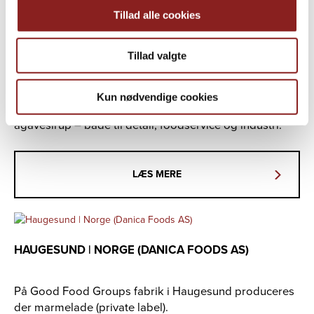
Tillad alle cookies
AULUM | DANMARK (JAKOBSENS A/S)
Tillad valgte
Good Food Groups fabrik i Aulum er en af
Skandinaviens største honningproducenter. På
fabrikken produceres og tappes alt lige fra
Kun nødvendige cookies
konventionelle, økologiske og fairtrade–honninger til
agavesirup – både til detail, foodservice og industri.
LÆS MERE
HAUGESUND | NORGE (DANICA FOODS AS)
På Good Food Groups fabrik i Haugesund produceres
der marmelade (private label).