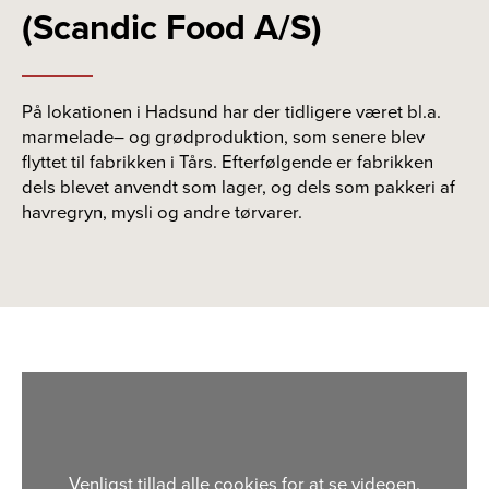
(Scandic Food A/S)
På lokationen i Hadsund har der tidligere været bl.a.
marmelade
–
og grødproduktion, som senere
blev
flyttet til fabrikken i Tårs. Efterfølgende er fabrikken
dels blevet anvendt som lager, og dels som pakkeri af
havregryn,
mysli
og andre tørvarer
.
Venligst
tillad alle cookies
for at se videoen.